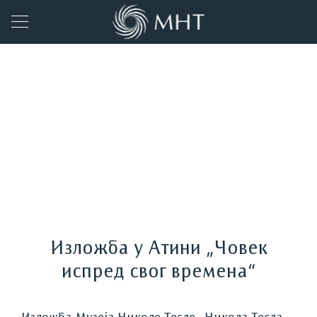
Изложба у Атини „Човек
испред свог времена“