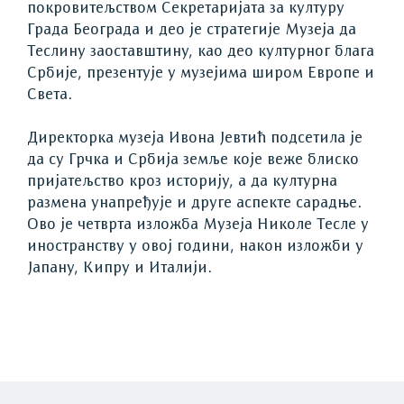
покровитељством Секретаријата за културу
Града Београда и део је стратегије Музеја да
Теслину заоставштину, као део културног блага
Србије, презентује у музејима широм Европе и
Света.
Директорка музеја Ивона Јевтић подсетила је
да су Грчка и Србија земље које веже блиско
пријатељство кроз историју, а да културна
размена унапређује и друге аспекте сарадње.
Ово је четврта изложба Музеја Николе Тесле у
иностранству у овој години, након изложби у
Јапану, Кипру и Италији.