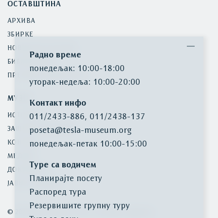
ОСТАВШТИНА
АРХИВА
ЗБИРКЕ
НОВИНСКИ ИСЕЧЦИ
Радно време
БИБЛИОТЕКА
понедељак: 10:00-18:00
ПРЕТРАГА ИНВЕНТАРА
уторак-недеља: 10:00-20:00
МУЗЕЈ
Контакт инфо
ИСТОРИЈАТ
011/2433-886
,
011/2438-137
ЗАШТИТА БАШТИНЕ
poseta@tesla-museum.org
КОНТАКТ
понедељaк-петак 10:00-15:00
МЕДИЈИ
Туре са водичем
ДОКУМЕНТА
Планирајте посету
ЈАВНЕ НАБАВКЕ
Распоред тура
Резервишите групну туру
©
2026
Музеј Николе Тесле. Сва права задржана.