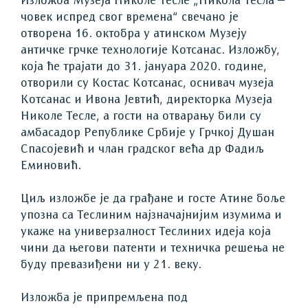
Изложба Музеја Николе Тесле „Никола Тесла –
човек испред свог времена“ свечано је
отворена 16. октобра у атинском Музеју
античке грчке технологије Котсанас. Изложбу,
која ће трајати до 31. јануара 2020. године,
отворили су Костас Котсанас, оснивач музеја
Котсанас и Ивона Јевтић, директорка Музеја
Николе Тесле, а гости на отварању били су
амбасадор Републике Србије у Грчкој Душан
Спасојевић и члан градског већа др Фадиљ
Еминовић.
Циљ изложбе је да грађане и госте Атине боље
упозна са Теслиним најзначајнијим изумима и
укаже на универзалност Теслиних идеја која
чини да његови патенти и техничка решења не
буду превазиђени ни у 21. веку.
Изложба је припремљена под