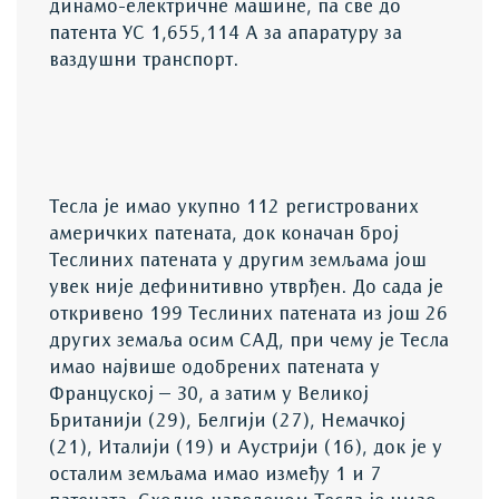
динамо-електричне машине, па све до
патента УС 1,655,114 А за апаратуру за
ваздушни транспорт.
Тесла је имао укупно 112 регистрованих
америчких патената, док коначан број
Теслиних патената у другим земљама још
увек није дефинитивно утврђен. До сада је
откривено 199 Теслиних патената из још 26
других земаља осим САД, при чему је Тесла
имао највише одобрених патената у
Француској – 30, а затим у Великој
Британији (29), Белгији (27), Немачкој
(21), Италији (19) и Аустрији (16), док је у
осталим земљама имао између 1 и 7