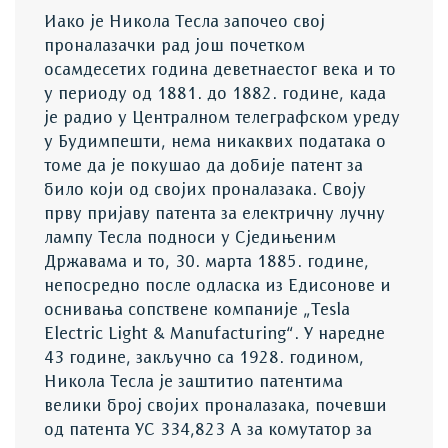
Иако је Никола Тесла започео свој
проналазачки рад још почетком
осамдесетих година деветнаестог века и то
у периоду од 1881. до 1882. године, када
је радио у Централном телеграфском уреду
у Будимпешти, нема никаквих података о
томе да је покушао да добије патент за
било који од својих проналазака. Своју
прву пријаву патента за електричну лучну
лампу Тесла подноси у Сједињеним
Државама и то, 30. марта 1885. године,
непосредно после одласка из Едисонове и
оснивања сопствене компаније „Tesla
Electric Light & Manufacturing“. У наредне
43 године, закључно са 1928. годином,
Никола Тесла је заштитио патентима
велики број својих проналазака, почевши
од патента УС 334,823 А за комутатор за