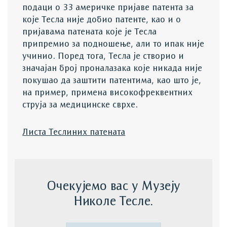
подаци о 33 америчке пријаве патента за
које Тесла није добио патенте, као и о
пријавама патената које је Тесла
припремио за подношење, али то ипак није
учинио. Поред тога, Тесла је створио и
значајан број проналазака које никада није
покушао да заштити патентима, као што је,
на пример, примена високофреквентних
струја за медицинске сврхе.
Листа Теслиних патената
Очекујемо вас у Музеју
Николе Тесле.