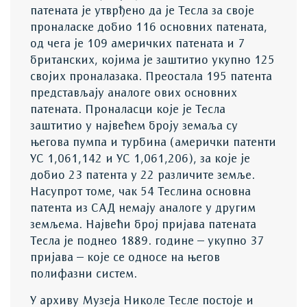
патената је утврђено да је Тесла за своје
проналаске добио 116 основних патената,
од чега је 109 америчких патената и 7
британских, којима је заштитио укупно 125
својих проналазака. Преостала 195 патента
представљају аналоге ових основних
патената. Проналасци које је Тесла
заштитио у највећем броју земаља су
његова пумпа и турбина (амерички патенти
УС 1,061,142 и УС 1,061,206), за које је
добио 23 патента у 22 различите земље.
Насупрот томе, чак 54 Теслина основна
патента из САД немају аналоге у другим
земљема. Највећи број пријава патената
Тесла је поднео 1889. године – укупно 37
пријава – које се односе на његов
полифазни систем.
У архиву Музеја Николе Тесле постоје и