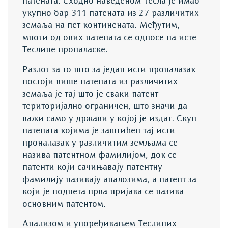
патената. Сходно наведеном Тесла је имао
укупно бар 311 патената из 27 различитих
земаља на пет континената. Међутим,
многи од ових патената се односе на исте
Теслине проналаске.
Разлог за то што за један исти проналазак
постоји више патената из различитих
земаља је тај што је сваки патент
територијално ограничен, што значи да
важи само у држави у којој је издат. Скуп
патената којима је заштићен тај исти
проналазак у различитим земљама се
назива патентном фамилијом, док се
патенти који сачињавају патентну
фамилију називају аналозима, а патент за
који је поднета прва пријава се назива
основним патентом.
Анализом и упоређивањем Теслиних