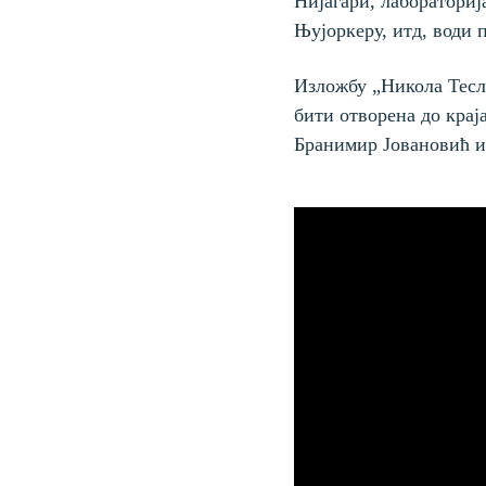
Нијагари, лабораториј
Њујоркеру, итд, води 
Изложбу „Никола Тесла
бити отворена до крај
Бранимир Јовановић и