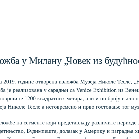
ожба у Милану „Човек из будућно
а 2019. године отворена изложба Музеја Николе Тесле, „
а је реализована у сарадњи са Venice Exhibition из Венец
површине 1200 квадратних метара, али и по броју експонат
ја Николе Тесле а истовремено и прво гостовање тог муз
ожбе на сегменте који представљају различите периоде 
детињство, Будимпешта, долазак у Америку и изградња х