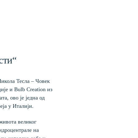
сти“
Никола Тесла – Човек
ије и Bulb Creation из
а, ово је једна од
еја у Италији.
живота великог
идроцентрале на