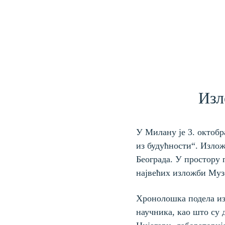
Изл
У Милану је 3. октобр
из будућности“. Изложб
Београда. У простору 
највећих изложби Музе
Хронолошка подела изл
научника, као што су 