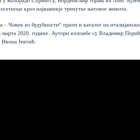
а у Колорадо Спрингсу, Ворденклиф торањ на Лонг Ајленд
посетиоце кроз најважније тренутке његовог живота.
 – Човек из будућности“ прати и каталог на италијанско
а марта 2020. године. Аутори изложбе су Владимир Перић
 Ивона Јевтић.