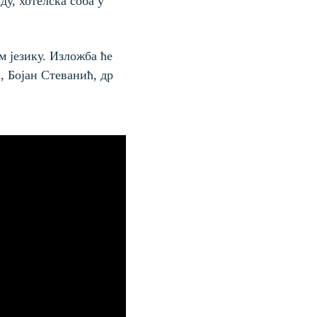
у, хотелска соба у
м језику. Изложба ће
, Бојан Стеванић, др