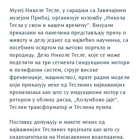
Музеј Николе Тесле, у сарадњи са Завичајним
музејом Прибој, организује изложбу „Никола
Тесла у свом и нашем времену“. Визуали
приказани на панелима представљају причу о
животу и делу једног од највећих научника, са
посебним освртом на његово порекло и
породицу. Дело Николе Тесле, које се може
поделити на три сегмента (индукциони мотори
и полифазни систем, струје високе
фреквенције, машинство), прате радни модели
који приказују неке од Теслиних најважнијих
проналазака као што су индукциони мотор са
ротором у облику диска, „Колумбово јаје“,
Теслин трансформатор и Теслина пумпа.
Поставку допуњују и макете неких од
најважнијих Теслиних пројеката као што су
хидроцентрала на Нијагариним водопадима,