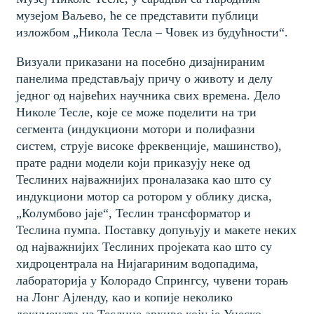
музејом Ваљево, ће се представити публици
изложбом „Никола Тесла – Човек из будућности“.
Визуали приказани на посебно дизајнираним
панелима представљају причу о животу и делу
једног од највећих научника свих времена. Дело
Николе Тесле, које се може поделити на три
сегмента (индукциони мотори и полифазни
систем, струје високе фреквенције, машинство),
прате радни модели који приказују неке од
Теслиних најважнијих проналазака као што су
индукциони мотор са ротором у облику диска,
„Колумбово јаје“, Теслин трансформатор и
Теслина пумпа. Поставку допуњују и макете неких
од најважнијих Теслиних пројеката као што су
хидроцентрала на Нијагариним водопадима,
лабораторија у Колорадо Спрингсу, чувени торањ
на Лонг Ајленду, као и копије неколико
докумената из Теслине архиве коју је Унеско