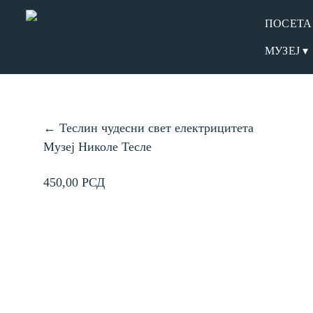
ПОСЕТА
МУЗЕЈ ▾
← Теслин чудесни свет електрицитета
Музеј Николе Тесле
450,00 РСД