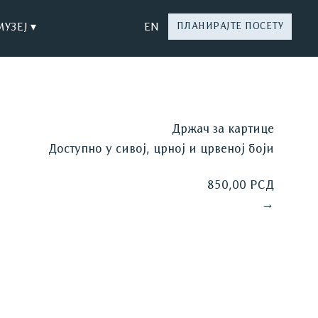
МУЗЕЈ ▾
EN
ПЛАНИРАЈТЕ ПОСЕТУ
Држач за картице
Доступно у сивој, црној и црвеној боји
850,00 РСД
→