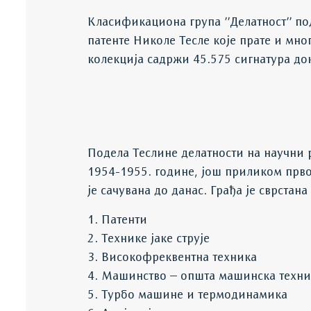
Класификациона група ’’Делатност’’ п
патенте Николе Тесле које прате и мно
колекција садржи 45.575 сигнатура до
Подела Теслине делатности на научни р
1954-1955. године, још приликом прво
је сачувана до данас. Грађа је сврстан
1. Патенти
2. Технике јаке струје
3. Високофреквентна техника
4. Машинство – општа машинска техни
5. Турбо машине и термодинамика