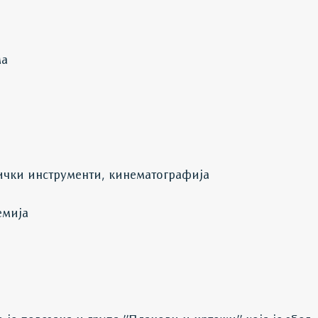
ма
ички инструменти, кинематографија
емија