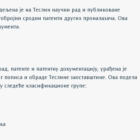
одељена је на Теслин научни рад и публиковане
гобројни сродни патенти других проналазача. Ова
кумента.
ад, патенте и патентну документацију, урађена је
г пописа и обраде Теслине заоставштине. Ова подела
а у следеће класификационе групе:
ка