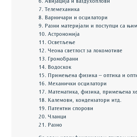
6. Авијација и ваздухоплови
7. Телемеханика
8. Варничари и осцилатори
9. Разни материјали и поступци са њи
10. Астрономија
11. Осветљење
12. Чеона светлост за локомотиве
13. Громобрани
14. Водоскок
15. Примењена физика – оптика и опт
16. Механички осцилатори
17. Математика, физика, примењена х
18. Калемови, кондензатори итд.
19. Патентни спорови
20. Чланци
21. Разно