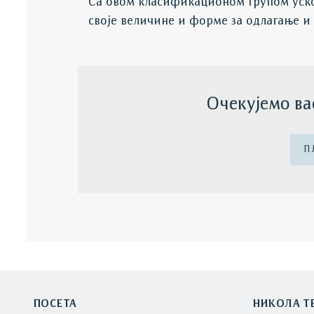
Са овом класификационом групом уско ј
своје величине и форме за одлагање и 
Очекујемо ва
П
ПОСЕТА
НИКОЛА Т