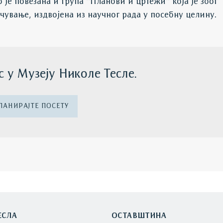
е повезана и група ’’Планови и цртежи’’ која је због
чување, издвојена из научног рада у посебну целину.
с у Музеју Николе Тесле.
ЛАНИРАЈТЕ ПОСЕТУ
ЕСЛА
ОСТАВШТИНА